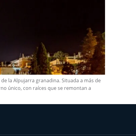
 de la Alpujarra granadina. Situada a más de
orno único, con raíces que se remontan a