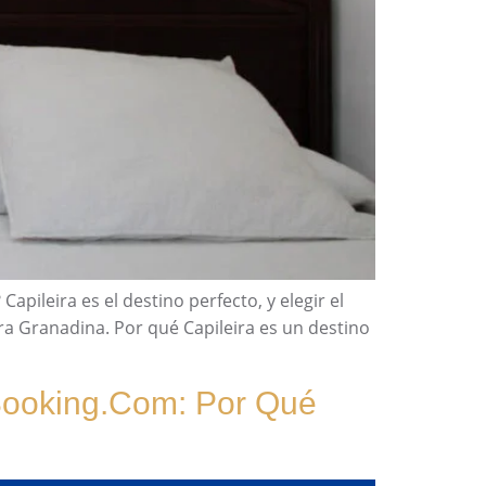
pileira es el destino perfecto, y elegir el
a Granadina. Por qué Capileira es un destino
Booking.com: Por Qué