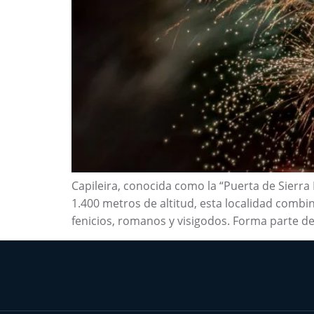
Capileira, conocida como la “Puerta de Sierr
1.400 metros de altitud, esta localidad combi
fenicios, romanos y visigodos. Forma parte del