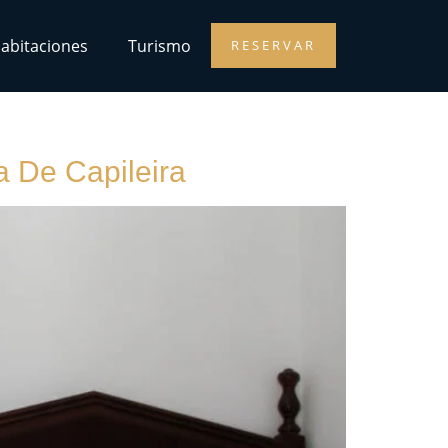
abitaciones
Turismo
RESERVAR
a De Capileira