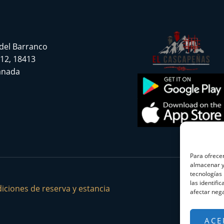
 del Barranco
 12, 18413
ranada
Para ofrecer
almacenar y/
tecnologías
las identifi
iciones de reserva y estancia
afectar nega
ACE