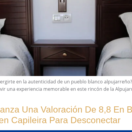
rgirte en la autenticidad de un pueblo blanco alpujarreño? Ca
ir una experiencia memorable en este rincón de la Alpujarr
canza Una Valoración De 8,8 En 
en Capileira Para Desconectar