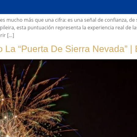
es mucho más que una cifra: es una señal de confianza, de s
ileira, esta puntuación representa la experiencia real de 
rir […]
 La “Puerta De Sierra Nevada” |