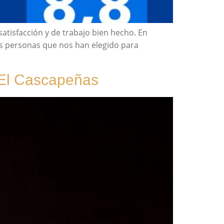
atisfacción y de trabajo bien hecho. En
las personas que nos han elegido para
 El Cascapeñas