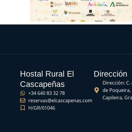
Pocos Minutos De Hostal El
Cascapeñas
Hostal Rural El
Dirección
Dirección: C.
Cascapeñas
de Poqueira,
+34 640 83 32 78
Capileira, G
reservas@elcascapenas.com
H/GR/01046