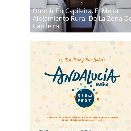
Dormir En Capileira, El Mejor
Alojamiento Rural De La Zona D
Capileira
Andalucía Slow Fest 2026:
Cultura, Música Y Tradición A