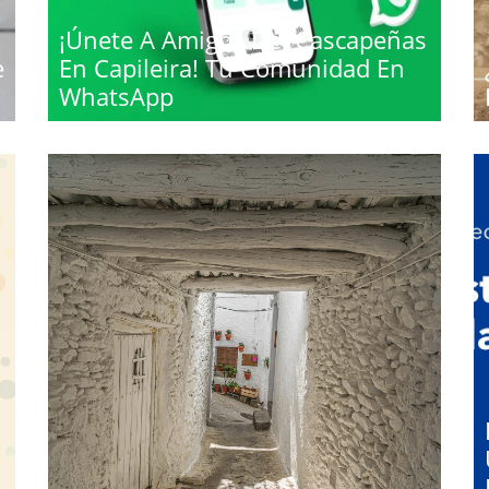
¡Únete A Amigos Del Cascapeñas
e
En Capileira! Tu Comunidad En
WhatsApp