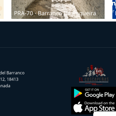
PRA-70 · Barranco De Poqueira
 del Barranco
 12, 18413
ranada