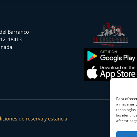
 del Barranco
 12, 18413
ranada
Para ofrecer
almacenar y/
tecnologías
las identifi
iciones de reserva y estancia
afectar nega