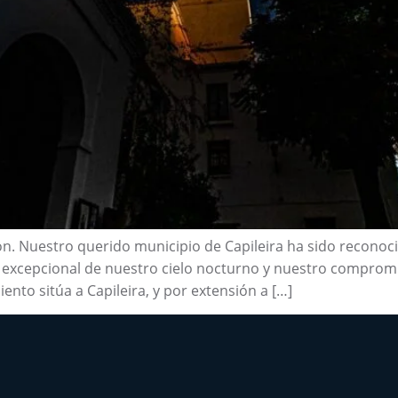
n. Nuestro querido municipio de Capileira ha sido reconoci
eza excepcional de nuestro cielo nocturno y nuestro compro
ento sitúa a Capileira, y por extensión a […]