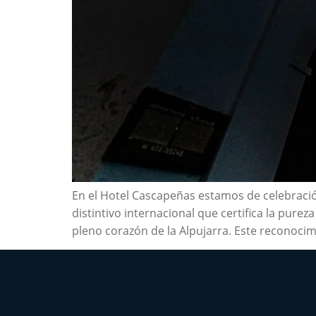
En el Hotel Cascapeñas estamos de celebració
distintivo internacional que certifica la pur
pleno corazón de la Alpujarra. Este reconocimi