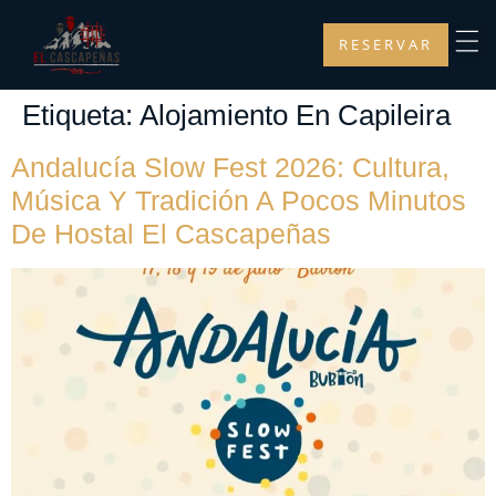
RESERVAR
Etiqueta:
Alojamiento En Capileira
Andalucía Slow Fest 2026: Cultura,
Música Y Tradición A Pocos Minutos
De Hostal El Cascapeñas