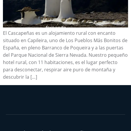
El Cascapeñas es un alojamiento rural con encanto
situado en Capileira, uno de Los Pueblos Más Bonitos de
España, en pleno Barranco de Poqueira y a las puertas
del Parque Nacional de Sierra Nevada. Nuestro pequeño
hotel rural, con 11 habitaciones, es el lugar perfecto
para desconectar, respirar aire puro de montaña y
descubrir la […]