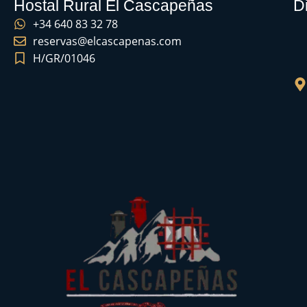
Hostal Rural El Cascapeñas
D
+34 640 83 32 78
reservas@elcascapenas.com
H/GR/01046