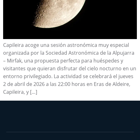
Capileira acoge una sesión astronómica muy especial
organizada por la Sociedad Astronómica de la Alpujarra
– Mirfak, una propuesta perfecta para huéspedes y
visitantes que quieran disfrutar del cielo nocturno en un
entorno privilegiado. La actividad se celebrará el jueves
2 de abril de 2026 a las 22:00 horas en Eras de Aldeire,
Capileira, y […]