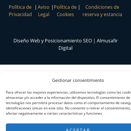
Política de
|
Aviso
|
Política de
|
Condiciones de
Privacidad
Legal
Cookies
reserva y estancia
Diseño Web y Posicionamiento SEO | Almusafir
Digital
Gestionar consentimiento
Para ofrecer las mejores experiencias, utilizamos tecnologías como las cook
almacenar y/o acceder a la información del dispositivo. El consentimiento de
tecnologías nos permitirá procesar datos como el comportamiento de navega
identificaciones únicas en este sitio. No consentir o retirar el consentimiento
afectar negativamente a ciertas características y funciones.
ACEPTAR