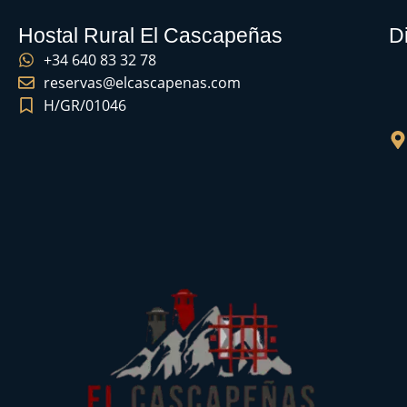
Hostal Rural El Cascapeñas
D
+34 640 83 32 78
reservas@elcascapenas.com
H/GR/01046