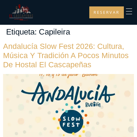
RESERVAR
Etiqueta:
Capileira
Andalucía Slow Fest 2026: Cultura,
Música Y Tradición A Pocos Minutos
De Hostal El Cascapeñas