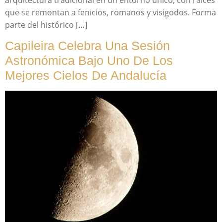
que se remontan a fenicios, romanos y visigodos. Forma
parte del histórico […]
Capileira Celebra Una Sesión
Astronómica Bajo Uno De Los
Mejores Cielos De Andalucía