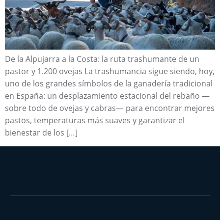
De la Alpujarra a la Costa: la ruta trashumante de un
pastor y 1.200 ovejas La trashumancia sigue siendo, hoy,
uno de los grandes símbolos de la ganadería tradicional
en España: un desplazamiento estacional del rebaño —
sobre todo de ovejas y cabras— para encontrar mejores
pastos, temperaturas más suaves y garantizar el
bienestar de los […]