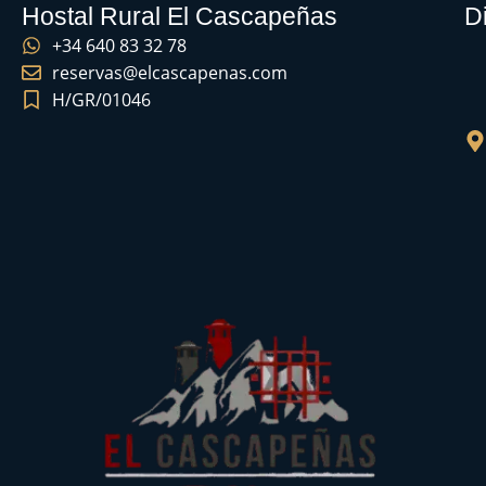
Hostal Rural El Cascapeñas
D
+34 640 83 32 78
reservas@elcascapenas.com
H/GR/01046