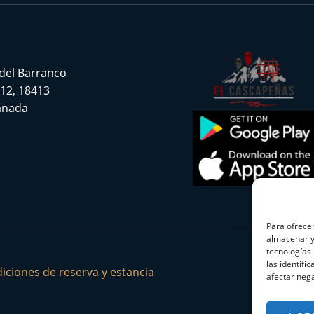
 del Barranco
 12, 18413
ranada
Para ofrecer
almacenar y/
tecnologías
las identifi
iciones de reserva y estancia
afectar nega