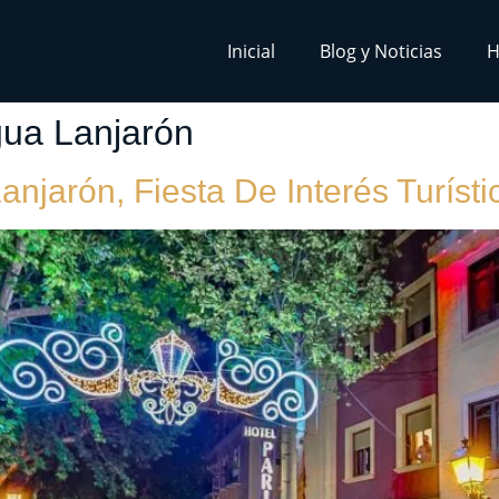
Inicial
Blog y Noticias
H
gua Lanjarón
njarón, Fiesta De Interés Turísti