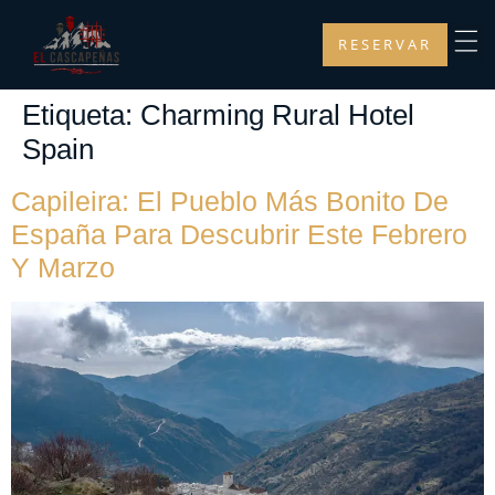
RESERVAR
Etiqueta:
Charming Rural Hotel
Spain
Capileira: El Pueblo Más Bonito De
España Para Descubrir Este Febrero
Y Marzo