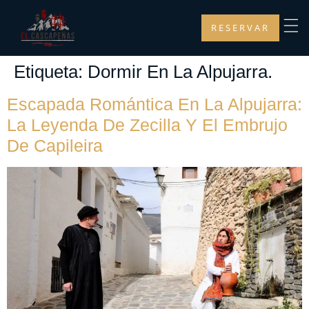
RESERVAR
Etiqueta:
Dormir En La Alpujarra.
Escapada Romántica En La Alpujarra:
La Leyenda De Zecilla Y El Embrujo
De Capileira