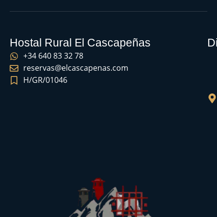
Hostal Rural El Cascapeñas
D
+34 640 83 32 78
reservas@elcascapenas.com
H/GR/01046