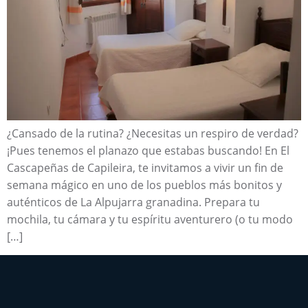
¿Cansado de la rutina? ¿Necesitas un respiro de verdad?
¡Pues tenemos el planazo que estabas buscando! En El
Cascapeñas de Capileira, te invitamos a vivir un fin de
semana mágico en uno de los pueblos más bonitos y
auténticos de La Alpujarra granadina. Prepara tu
mochila, tu cámara y tu espíritu aventurero (o tu modo
[…]