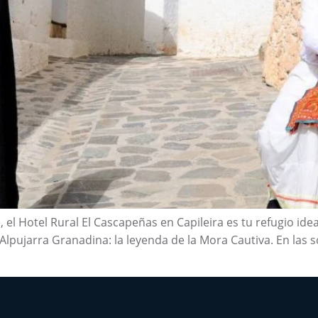
 el Hotel Rural El Cascapeñas en Capileira es tu refugio idea
Alpujarra Granadina: la leyenda de la Mora Cautiva. En las