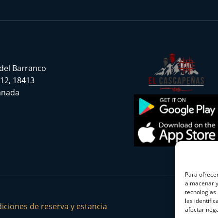
 del Barranco
 12, 18413
ranada
Para ofrecer
almacenar y/
tecnologías
las identifi
iciones de reserva y estancia
afectar nega