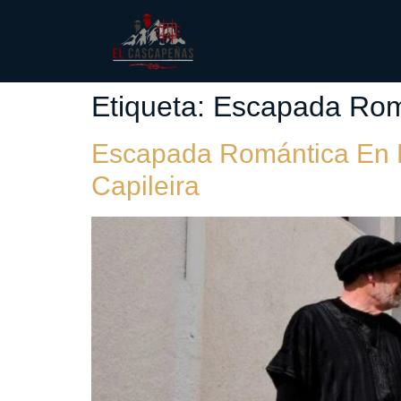
Etiqueta:
Escapada Rom
Escapada Romántica En La
Capileira