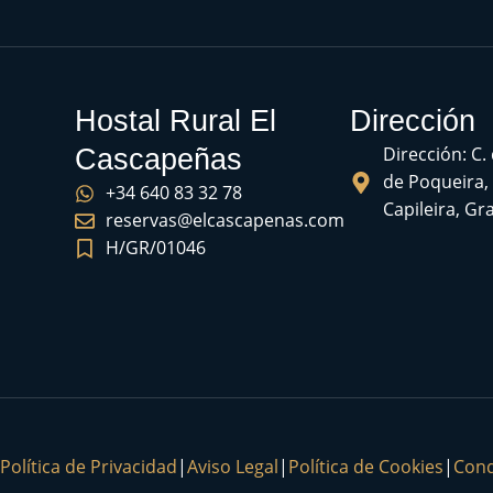
Hostal Rural El
Dirección
Dirección: C.
Cascapeñas
de Poqueira,
+34 640 83 32 78
Capileira, G
reservas@elcascapenas.com
H/GR/01046
Política de Privacidad
|
Aviso Legal
|
Política de Cookies
|
Cond