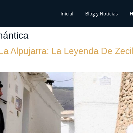
Inicial
Blog y Noticias
H
ántica
 Alpujarra: La Leyenda De Zecil