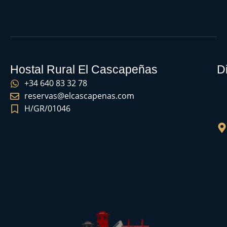
Hostal Rural El Cascapeñas
D
+34 640 83 32 78
reservas@elcascapenas.com
H/GR/01046