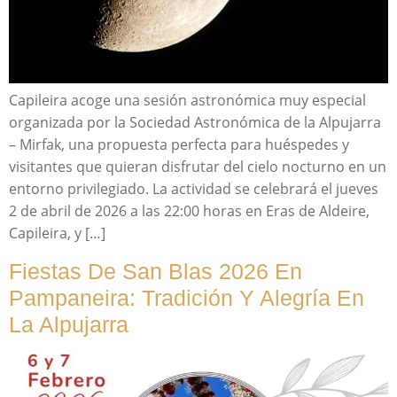
Capileira acoge una sesión astronómica muy especial
organizada por la Sociedad Astronómica de la Alpujarra
– Mirfak, una propuesta perfecta para huéspedes y
visitantes que quieran disfrutar del cielo nocturno en un
entorno privilegiado. La actividad se celebrará el jueves
2 de abril de 2026 a las 22:00 horas en Eras de Aldeire,
Capileira, y […]
Fiestas De San Blas 2026 En
Pampaneira: Tradición Y Alegría En
La Alpujarra