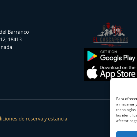
 del Barranco
 12, 18413
ranada
Para ofrecer
almacenar y/
tecnologías
las identifi
iciones de reserva y estancia
afectar nega