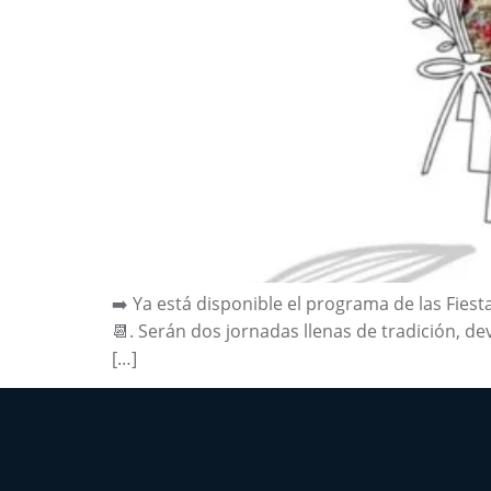
➡️ Ya está disponible el programa de las Fies
📆. Serán dos jornadas llenas de tradición, d
[…]