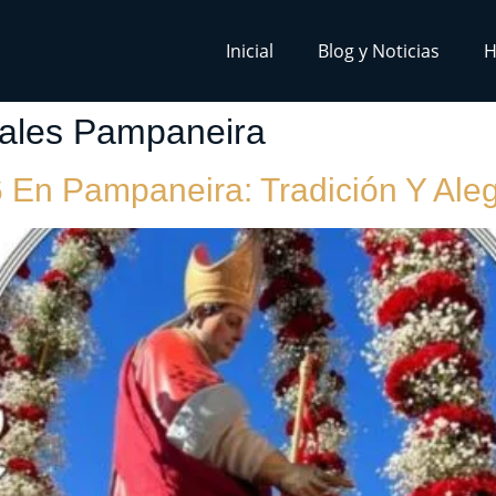
Inicial
Blog y Noticias
H
nales Pampaneira
 En Pampaneira: Tradición Y Aleg