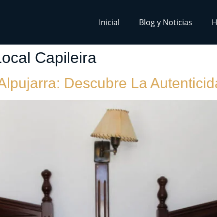
Inicial
Blog y Noticias
H
ocal Capileira
 Alpujarra: Descubre La Autentici