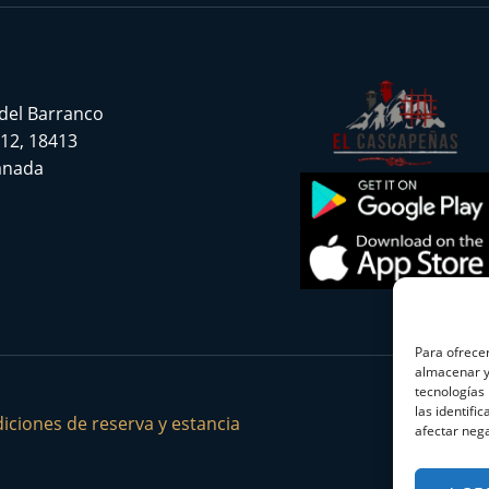
 del Barranco
 12, 18413
ranada
Para ofrecer
almacenar y/
tecnologías
las identifi
iciones de reserva y estancia
afectar nega