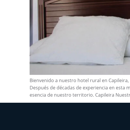
Bienvenido a nuestro hotel rural en Capileira
Después de décadas de experiencia en esta má
esencia de nuestro territorio. Capileira Nuest