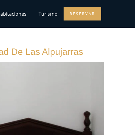
abitaciones
Turismo
RESERVAR
dad De Las Alpujarras