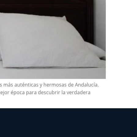
nes más auténticas y hermosas de Andalucía.
ejor época para descubrir la verdadera