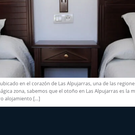
, ubicado en el corazón de Las Alpujarras, una de las regio
gica zona, sabemos que el otoño en Las Alpujarras es la m
ro alojamiento […]