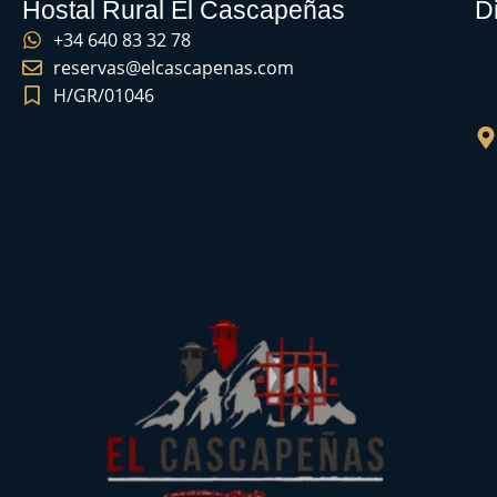
Hostal Rural El Cascapeñas
D
+34 640 83 32 78
reservas@elcascapenas.com
H/GR/01046