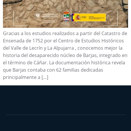
Gracias a los estudios realizados a partir del Catastro de
Ensenada de 1752 por el Centro de Estudios Históricos
del Valle de Lecrín y La Alpujarra , conocemos mejor la
historia del desaparecido núcleo de Barjas, integrado en
el término de Cáñar. La documentación histórica revela
que Barjas contaba con 62 familias dedicadas
principalmente a […]