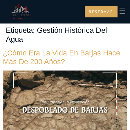
RESERVAR
Etiqueta:
Gestión Histórica Del
Agua
¿Cómo Era La Vida En Barjas Hace
Más De 200 Años?