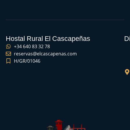
Hostal Rural El Cascapeñas
D
+34 640 83 32 78
reservas@elcascapenas.com
H/GR/01046