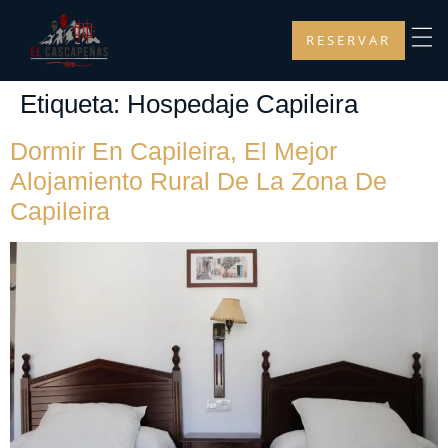
RESERVAR
Etiqueta:
Hospedaje Capileira
Dormir En Capileira, El Mejor
Alojamiento Rural De La Zona De
Capileira