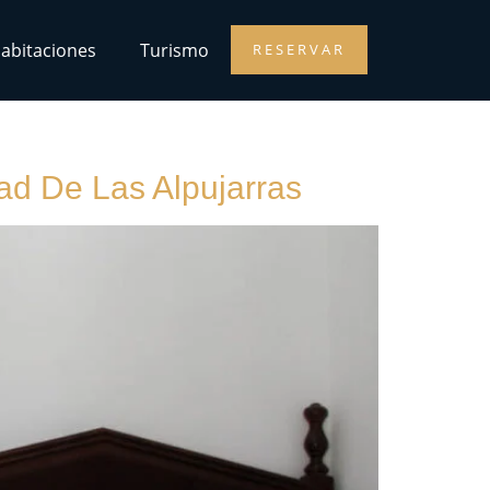
abitaciones
Turismo
RESERVAR
dad De Las Alpujarras