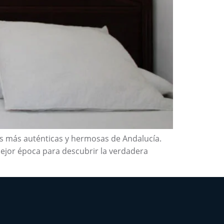
nes más auténticas y hermosas de Andalucía.
ejor época para descubrir la verdadera