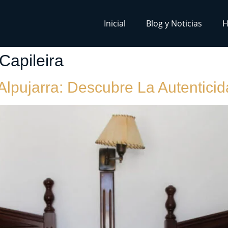
Inicial
Blog y Noticias
H
Capileira
 Alpujarra: Descubre La Autentici