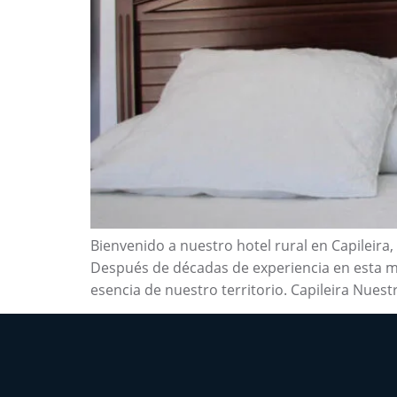
Bienvenido a nuestro hotel rural en Capileira
Después de décadas de experiencia en esta má
esencia de nuestro territorio. Capileira Nuest