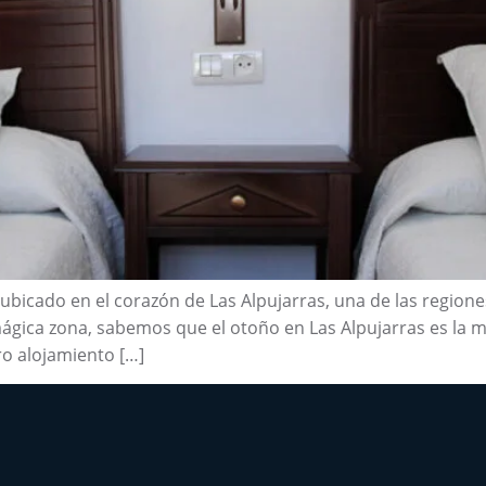
, ubicado en el corazón de Las Alpujarras, una de las regio
gica zona, sabemos que el otoño en Las Alpujarras es la m
ro alojamiento […]