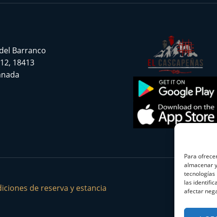
 del Barranco
 12, 18413
ranada
Para ofrecer
almacenar y/
tecnologías
las identifi
iciones de reserva y estancia
afectar nega