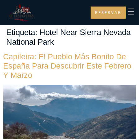
RESERVAR
Etiqueta:
Hotel Near Sierra Nevada
National Park
Capileira: El Pueblo Más Bonito De
España Para Descubrir Este Febrero
Y Marzo