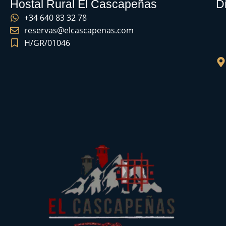
Hostal Rural El Cascapeñas
D
+34 640 83 32 78
reservas@elcascapenas.com
H/GR/01046