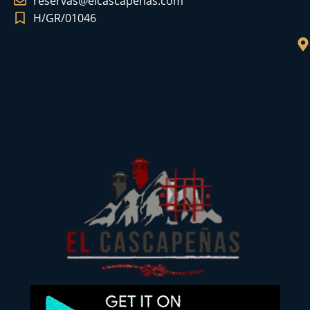
reservas@elcascapenas.com
H/GR/01046