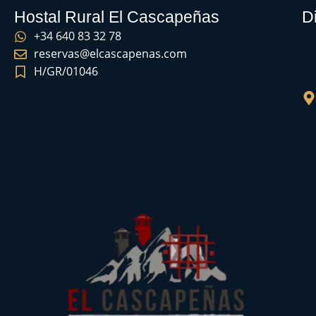
Hostal Rural El Cascapeñas
D
+34 640 83 32 78
reservas@elcascapenas.com
H/GR/01046