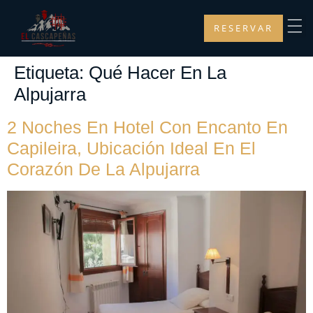
RESERVAR
Etiqueta:
Qué Hacer En La
Alpujarra
2 Noches En Hotel Con Encanto En
Capileira, Ubicación Ideal En El
Corazón De La Alpujarra