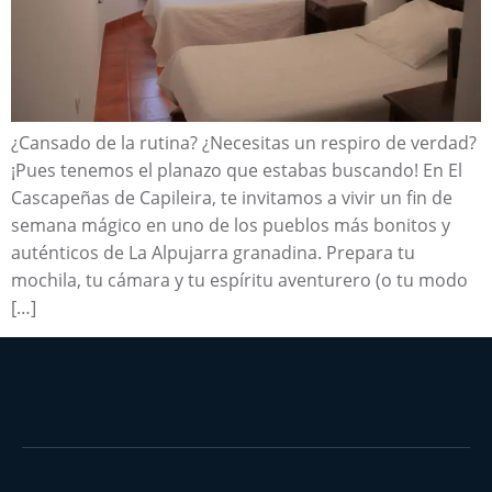
¿Cansado de la rutina? ¿Necesitas un respiro de verdad?
¡Pues tenemos el planazo que estabas buscando! En El
Cascapeñas de Capileira, te invitamos a vivir un fin de
semana mágico en uno de los pueblos más bonitos y
auténticos de La Alpujarra granadina. Prepara tu
mochila, tu cámara y tu espíritu aventurero (o tu modo
[…]