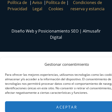
Política de
|
Aviso
|
Política de
|
Condiciones de
Privacidad
Legal
Cookies
reserva y estancia
Diseño Web y Posicionamiento SEO | Almusafir
Digital
Gestionar consentimiento
Para ofrecer las mejores experiencias, utilizamos tecnologías como las cook
almacenar y/o acceder a la información del dispositivo. El consentimiento de
tecnologías nos permitirá procesar datos como el comportamiento de navega
identificaciones únicas en este sitio. No consentir o retirar el consentimiento
afectar negativamente a ciertas características y funciones.
ACEPTAR