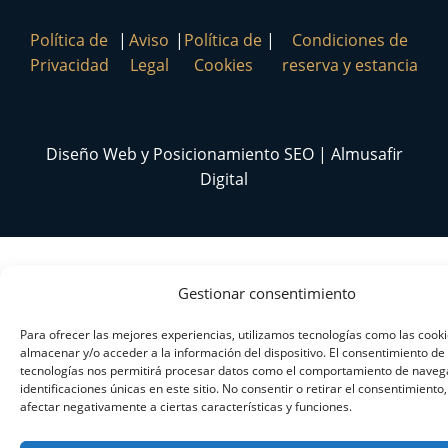
Política de
|
Aviso
|
Política de
|
Condiciones de
Privacidad
Legal
Cookies
reserva y estancia
Diseño Web y Posicionamiento SEO | Almusafir
Digital
Gestionar consentimiento
Para ofrecer las mejores experiencias, utilizamos tecnologías como las cook
almacenar y/o acceder a la información del dispositivo. El consentimiento de
tecnologías nos permitirá procesar datos como el comportamiento de navega
identificaciones únicas en este sitio. No consentir o retirar el consentimiento
afectar negativamente a ciertas características y funciones.