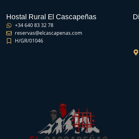
Hostal Rural El Cascapeñas
D
+34 640 83 32 78
reservas@elcascapenas.com
H/GR/01046