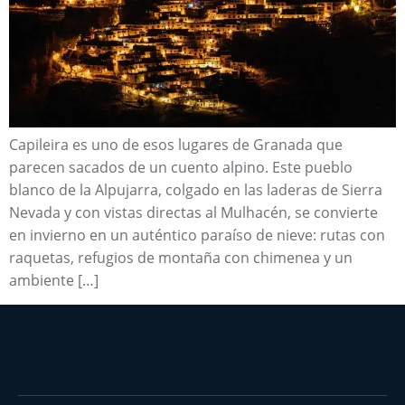
Capileira es uno de esos lugares de Granada que
parecen sacados de un cuento alpino. Este pueblo
blanco de la Alpujarra, colgado en las laderas de Sierra
Nevada y con vistas directas al Mulhacén, se convierte
en invierno en un auténtico paraíso de nieve: rutas con
raquetas, refugios de montaña con chimenea y un
ambiente […]