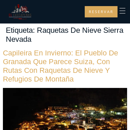
RESERVAR
Etiqueta:
Raquetas De Nieve Sierra
Nevada
Capileira En Invierno: El Pueblo De
Granada Que Parece Suiza, Con
Rutas Con Raquetas De Nieve Y
Refugios De Montaña