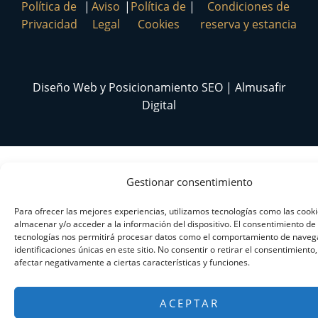
Política de
|
Aviso
|
Política de
|
Condiciones de
Privacidad
Legal
Cookies
reserva y estancia
Diseño Web y Posicionamiento SEO | Almusafir
Digital
Gestionar consentimiento
Para ofrecer las mejores experiencias, utilizamos tecnologías como las cook
almacenar y/o acceder a la información del dispositivo. El consentimiento de
tecnologías nos permitirá procesar datos como el comportamiento de navega
identificaciones únicas en este sitio. No consentir o retirar el consentimiento
afectar negativamente a ciertas características y funciones.
ACEPTAR