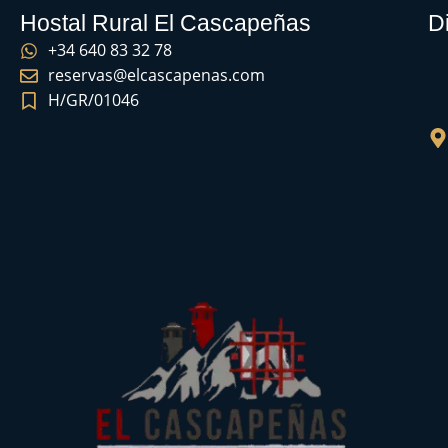
Hostal Rural El Cascapeñas
D
+34 640 83 32 78
reservas@elcascapenas.com
H/GR/01046