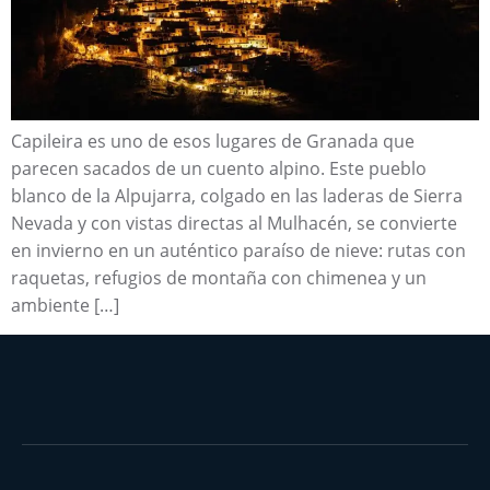
Capileira es uno de esos lugares de Granada que
parecen sacados de un cuento alpino. Este pueblo
blanco de la Alpujarra, colgado en las laderas de Sierra
Nevada y con vistas directas al Mulhacén, se convierte
en invierno en un auténtico paraíso de nieve: rutas con
raquetas, refugios de montaña con chimenea y un
ambiente […]