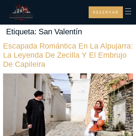
RESERVAR
Etiqueta:
San Valentín
Escapada Romántica En La Alpujarra:
La Leyenda De Zecilla Y El Embrujo
De Capileira