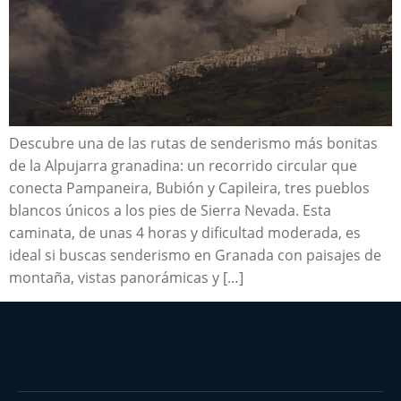
Descubre una de las rutas de senderismo más bonitas
de la Alpujarra granadina: un recorrido circular que
conecta Pampaneira, Bubión y Capileira, tres pueblos
blancos únicos a los pies de Sierra Nevada. Esta
caminata, de unas 4 horas y dificultad moderada, es
ideal si buscas senderismo en Granada con paisajes de
montaña, vistas panorámicas y […]