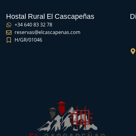
Hostal Rural El Cascapeñas
D
+34 640 83 32 78
reservas@elcascapenas.com
H/GR/01046