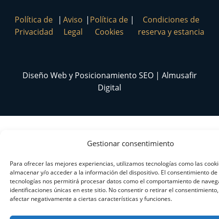
Política de
|
Aviso
|
Política de
|
Condiciones de
Privacidad
Legal
Cookies
reserva y estancia
Diseño Web y Posicionamiento SEO | Almusafir
Digital
Gestionar consentimiento
Para ofrecer las mejores experiencias, utilizamos tecnologías como las cook
almacenar y/o acceder a la información del dispositivo. El consentimiento de
tecnologías nos permitirá procesar datos como el comportamiento de navega
identificaciones únicas en este sitio. No consentir o retirar el consentimiento
afectar negativamente a ciertas características y funciones.