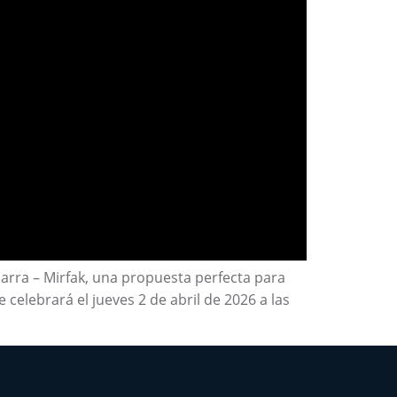
arra – Mirfak, una propuesta perfecta para
 celebrará el jueves 2 de abril de 2026 a las