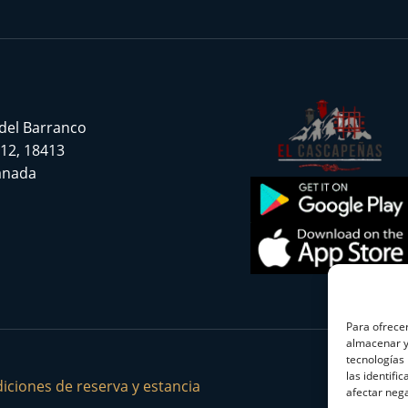
 del Barranco
 12, 18413
ranada
Para ofrecer
almacenar y/
tecnologías
las identifi
iciones de reserva y estancia
afectar nega