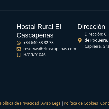
Hostal Rural El
Dirección
Dirección: C.
Cascapeñas
de Poqueira,
+34 640 83 32 78
Capileira, G
reservas@elcascapenas.com
H/GR/01046
Política de Privacidad
|
Aviso Legal
|
Política de Cookies
|
Cond