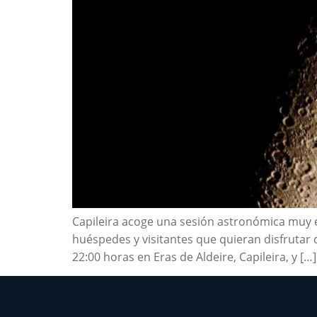
Capileira acoge una sesión astronómica muy e
huéspedes y visitantes que quieran disfrutar d
22:00 horas en Eras de Aldeire, Capileira, y […]