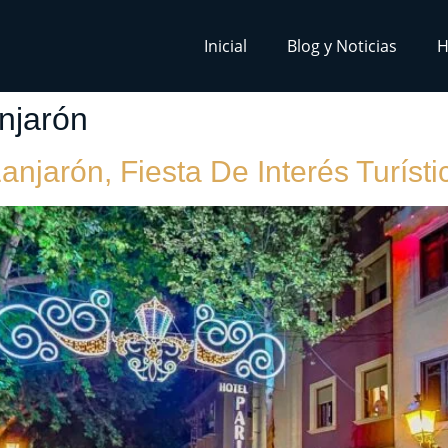
Inicial
Blog y Noticias
H
njarón
njarón, Fiesta De Interés Turísti