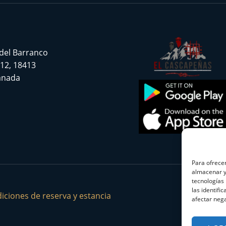
 del Barranco
 12, 18413
ranada
Para ofrecer
almacenar y/
tecnologías
las identifi
iciones de reserva y estancia
afectar nega