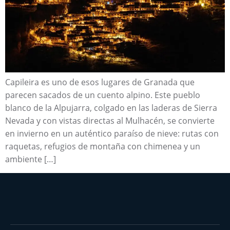
Capileira es uno de esos lugares de Granada que
parecen sacados de un cuento alpino. Este pueblo
blanco de la Alpujarra, colgado en las laderas de Sierra
Nevada y con vistas directas al Mulhacén, se convierte
en invierno en un auténtico paraíso de nieve: rutas con
raquetas, refugios de montaña con chimenea y un
ambiente […]