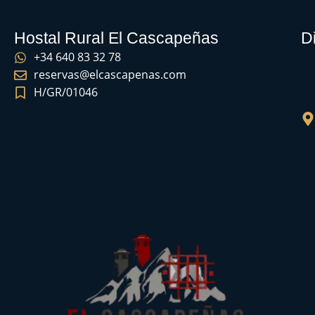
Hostal Rural El Cascapeñas
D
+34 640 83 32 78
reservas@elcascapenas.com
H/GR/01046