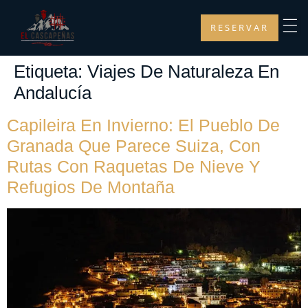
RESERVAR
Etiqueta:
Viajes De Naturaleza En
Andalucía
Capileira En Invierno: El Pueblo De
Granada Que Parece Suiza, Con
Rutas Con Raquetas De Nieve Y
Refugios De Montaña