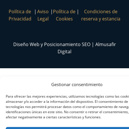
Política de
|
Aviso
|
Política de
|
Condiciones de
Privacidad
Legal
Cookies
reserva y estancia
Diseño Web y Posicionamiento SEO | Almusafir
Digital
Gestionar consentimiento
Para ofrecer las mejores experiencias, utilizamos tecnologías como las cook
almacenar y/o acceder a la información del dispositivo. El consentimiento de
tecnologías nos permitirá procesar datos como el comportamiento de navega
identificaciones únicas en este sitio. No consentir o retirar el consentimiento
afectar negativamente a ciertas características y funciones.